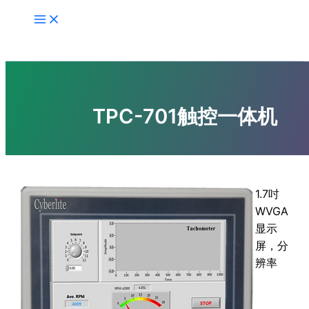
跳
至
内
容
TPC-701触控一体机
1.7吋
WVGA
显示
屏，分
辨率